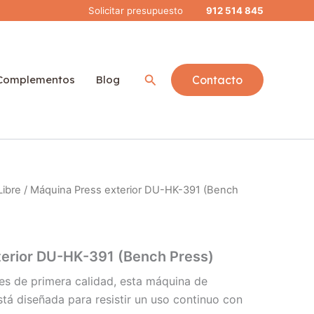
Solicitar presupuesto
912 514 845
Buscar
Complementos
Blog
Contacto
Libre
/ Máquina Press exterior DU-HK-391 (Bench
terior DU-HK-391 (Bench Press)
es de primera calidad, esta máquina de
stá diseñada para resistir un uso continuo con