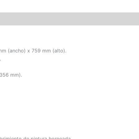
m (ancho) x 759 mm (alto).
.
356 mm).
rimiento de pintura horneada.