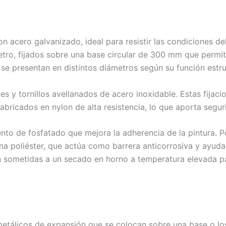
acero galvanizado, ideal para resistir las condiciones del
o, fijados sobre una base circular de 300 mm que permite 
 se presentan en distintos diámetros según su función es
tes y tornillos avellanados de acero inoxidable. Estas fija
bricados en nylon de alta resistencia, lo que aporta seguri
to de fosfatado que mejora la adherencia de la pintura. Po
na poliéster, que actúa como barrera anticorrosiva y ayuda 
son sometidas a un secado en horno a temperatura elevada 
 metálicos de expansión que se colocan sobre una base o lo