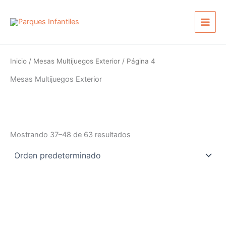
Ir
Main
al
Men
contenido
Inicio
/
Mesas Multijuegos Exterior
/ Página 4
Mesas Multijuegos Exterior
Mostrando 37–48 de 63 resultados